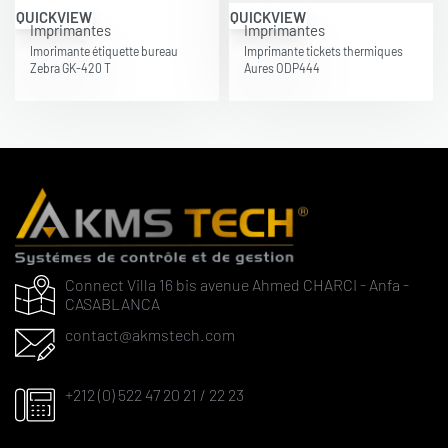
QUICKVIEW
QUICKVIEW
Imprimantes
Imprimantes
Imorimante étiquette bureau
Imprimante tickets thermiques
Zebra GK-420 T
Aures ODP444
Connect Villa 16 bis avenue Ahmed CHARCI - Anfa -
CASABLANCA
contact@akmstech.com
+212 (0) 522 47 20 21 / 22 23