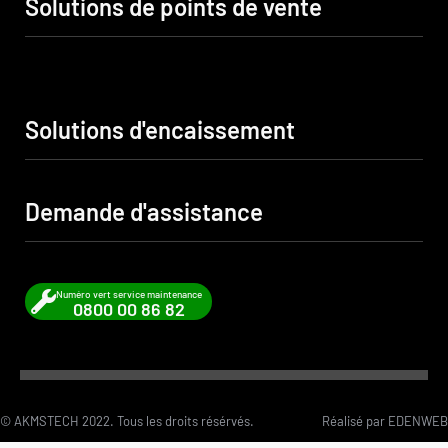
Solutions de points de vente
Sensormatic
Terminal de caisse
Solutions d'encaissement
Lecteur code barre
Imprimante de caisse
Balance électronique
Demande d'assistance
Commerce & Retail
Accessoires
Hôtelerie et Restauration
Secteur de Beauté
Ouvrir un ticket d’assistance
Numéro vert service maintenance
0800 00 86 82
© AKMSTECH 2022. Tous les droits résérvés.
Réalisé par
EDENWEB