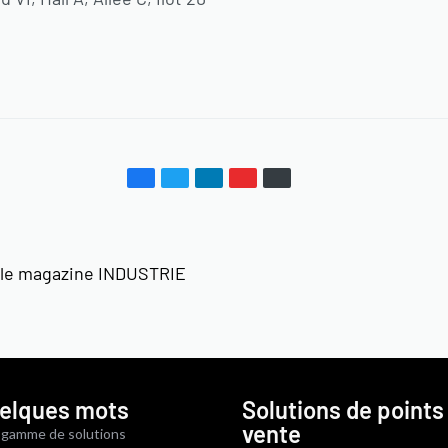
c le magazine INDUSTRIE
elques mots
Solutions de points
vente
 gamme de solutions