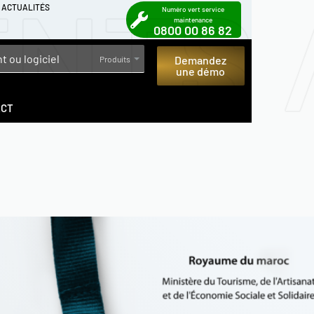
NTS 
& ACTUALITÉS
Numéro vert service
maintenance
0800 00 86 82
Demandez
Produits
une démo
ACT