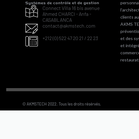
personnal
Connect Villa 16 bis avenue
l’archite
Ahmed CHARCI - Anfa -
clients 
CASABLANCA
AKMS TEC
contact@akmstech.com
préventi
+212 (0) 522 47 20 21 / 22 23
et des s
et intégr
commerce, 
restaurat
© AKMSTECH 2022. Tous les droits résérvés.