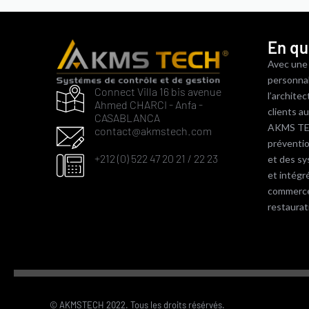
En qu
Avec une
personnal
Connect Villa 16 bis avenue
l’archite
Ahmed CHARCI - Anfa -
clients 
CASABLANCA
AKMS TEC
contact@akmstech.com
préventi
+212 (0) 522 47 20 21 / 22 23
et des s
et intégr
commerce, 
restaurat
© AKMSTECH 2022. Tous les droits résérvés.