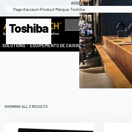
ACCUEIL
À PROPOS D’AKMSTECH
BLOG 
Page d'acceuil
›
Product Marque
›
Toshiba
OUVERTURE DE TICKETS
Toshiba
SOLUTIONS
EQUIPEMENTS DE CAISSE
SENSORMATIC
CONT
SHOWING ALL 3 RESULTS