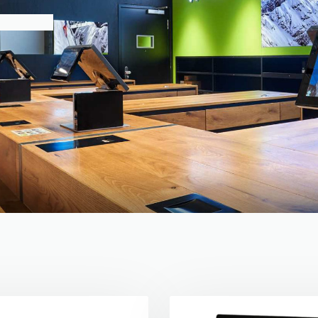
& ACTUALITÉS
Numéro vert service
maintenance
0800 00 86 82
Demandez
Produits
une démo
ACT