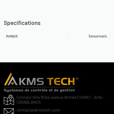
Specifications
Sensormatic
MARQUE
Connect Villa 16 bis avenue Ahmed CHARCI - Anfa -
CASABLANCA
contact@akmstech.com